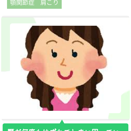
顎関節症
肩こり