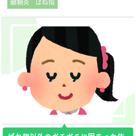
腱鞘炎
ばね指