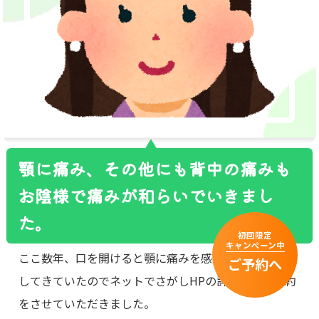
顎に痛み、その他にも背中の痛みも
お陰様で痛みが和らいでいきまし
た。
初回限定
キャンペーン中
ここ数年、口を開けると顎に痛みを感じだんだん悪化
ご予約へ
してきていたのでネットでさがしHPの詳細を見て予約
をさせていただきました。